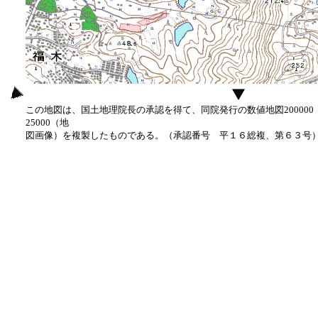
この地図は、国土地理院長の承認を得て、同院発行の数値地図20000
25000（地
図画像）を複製したものである。（承認番号 平１６総複、第６３号