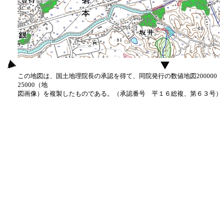
この地図は、国土地理院長の承認を得て、同院発行の数値地図20000
25000（地
図画像）を複製したものである。（承認番号 平１６総複、第６３号