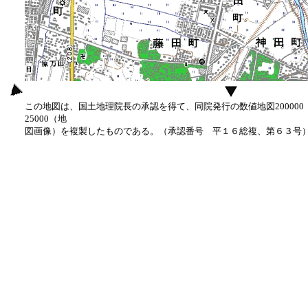
この地図は、国土地理院長の承認を得て、同院発行の数値地図20000
25000（地
図画像）を複製したものである。（承認番号 平１６総複、第６３号