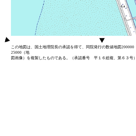
この地図は、国土地理院長の承認を得て、同院発行の数値地図20000
25000（地
図画像）を複製したものである。（承認番号 平１６総複、第６３号