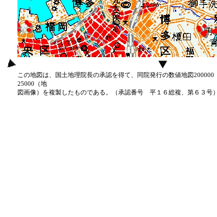
この地図は、国土地理院長の承認を得て、同院発行の数値地図20000
25000（地
図画像）を複製したものである。（承認番号 平１６総複、第６３号