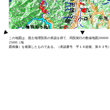
この地図は、国土地理院長の承認を得て、同院発行の数値地図20000
25000（地
図画像）を複製したものである。（承認番号 平１６総複、第６３号