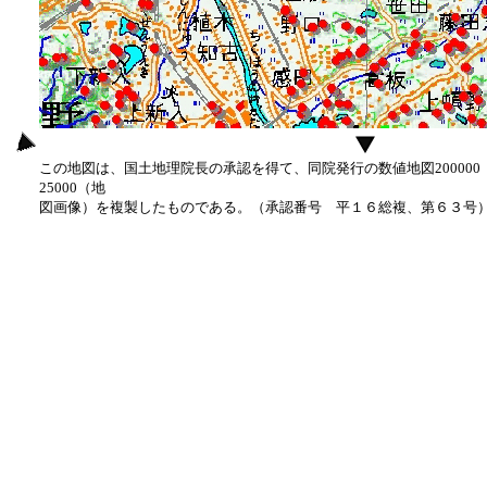
この地図は、国土地理院長の承認を得て、同院発行の数値地図20000
25000（地
図画像）を複製したものである。（承認番号 平１６総複、第６３号