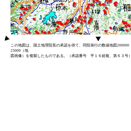
この地図は、国土地理院長の承認を得て、同院発行の数値地図20000
25000（地
図画像）を複製したものである。（承認番号 平１６総複、第６３号