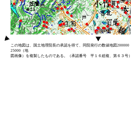
この地図は、国土地理院長の承認を得て、同院発行の数値地図20000
25000（地
図画像）を複製したものである。（承認番号 平１６総複、第６３号