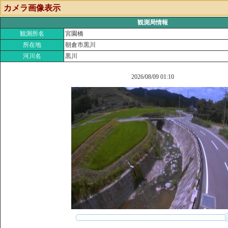
カメラ画像表示
観測局情報
観測所名
宮園橋
所在地
朝倉市黒川
河川名
黒川
2026/08/09 01:10