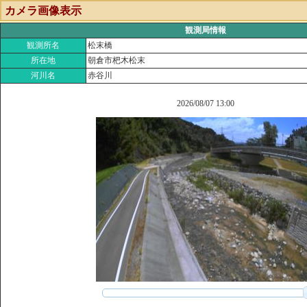
カメラ画像表示
観測局情報
観測所名
松末橋
所在地
朝倉市杷木松末
河川名
赤谷川
2026/08/07 13:00