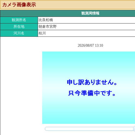
カメラ画像表示
観測局情報
観測所名
比良松橋
所在地
朝倉市宮野
河川名
桂川
2026/08/07 13:10