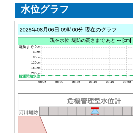
水位グラフ
2026年08月06日 09時00分
現在のグラフ
現在水位
堤防の高さまで あと --- [cm]
堤防まで
0cm
40cm
80cm
120cm
160cm
200cm
観測開始水位
08:25
08:30
08:35
08:40
08:45
08:50